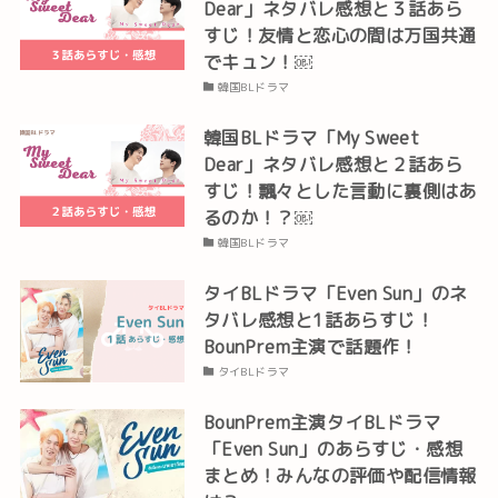
Dear」ネタバレ感想と３話あら
すじ！友情と恋心の間は万国共通
でキュン！￼
韓国BLドラマ
韓国BLドラマ「My Sweet
Dear」ネタバレ感想と２話あら
すじ！飄々とした言動に裏側はあ
るのか！？￼
韓国BLドラマ
タイBLドラマ「Even Sun」のネ
タバレ感想と1話あらすじ！
BounPrem主演で話題作！
タイBLドラマ
BounPrem主演タイBLドラマ
「Even Sun」のあらすじ・感想
まとめ！みんなの評価や配信情報