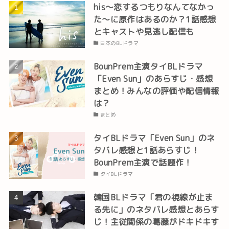
his～恋するつもりなんてなかっ
た～に原作はあるのか？1話感想
とキャストや見逃し配信も
日本のBLドラマ
BounPrem主演タイBLドラマ
「Even Sun」のあらすじ・感想
まとめ！みんなの評価や配信情報
は？
まとめ
タイBLドラマ「Even Sun」のネ
タバレ感想と1話あらすじ！
BounPrem主演で話題作！
タイBLドラマ
韓国BLドラマ「君の視線が止ま
る先に」のネタバレ感想とあらす
じ！主従関係の葛藤がドキドキす